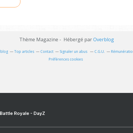
Thème Magazine - Hébergé par
Overblog
rblog
Top articles
Contact
Signaler un abus
C.G.U.
Rémunération
Préférences cookies
 Battle Royale - DayZ