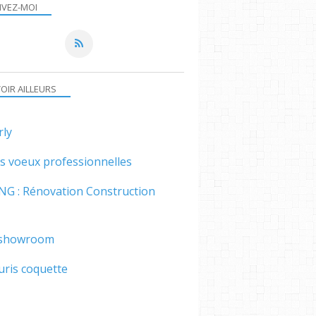
IVEZ-MOI
VOIR AILLEURS
rly
es voeux professionnelles
NG : Rénovation Construction
showroom
uris coquette