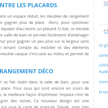
SU
NTRE LES PLACARDS
 dans un espace réduit, les meubles de rangement
de gagner plus de place. Alors, pour optimiser
 équiper d’au moins un placard. Ci-bat, ce meuble
A 
e salle de bain et permet facilement d’aménager
du mur pour gagner un peu plus sur la largeur sans
so gi
En tenant compte du mobilier et des éléments
e meuble vasque s’incruste au milieu et permet de
cart
UPFI
N RANGEMENT DÉCO
Aude
mon
 se fait malin dans la salle de bain, pour une
e place. Pour ceux qui sont encore en cours de
la so
, la meilleure façon d’optimiser l’espace c’est de
tégrer des niches. Ce nouveau design est une
qui joue la carte de praticité. Simple, mais très