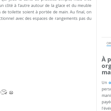
un côté à l’autre autour de la glace et du meuble
de toilette soient à portée de main. Au final, on
nctionnel avec des espaces de rangements pas du
OR
À 
or
ma
Un
o
pers
mani
pay
l'év