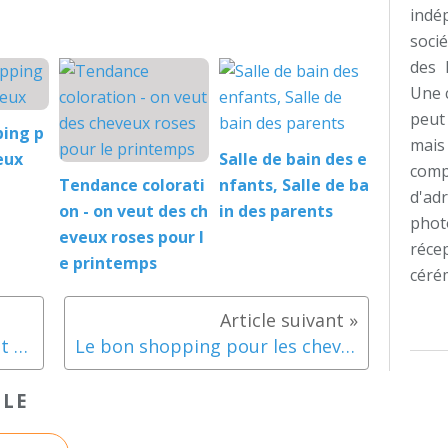
indé
soci
des 
Une 
peut
ping p
mai
eux
Salle de bain des e
com
Tendance colorati
nfants, Salle de ba
d'a
on - on veut des ch
in des parents
pho
eveux roses pour l
réce
e printemps
cérém
Tendance coloration - on veut des cheveux roses pour le printemps
Le bon shopping pour les cheveux
CLE